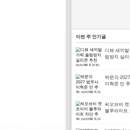
이번 주 인기글
디뷰 새끼발
림방지 실리
아이템 5가
박문각 202
이혁준 민 
템 5가지
씨오브비 
블루라이트 
천 아이템 