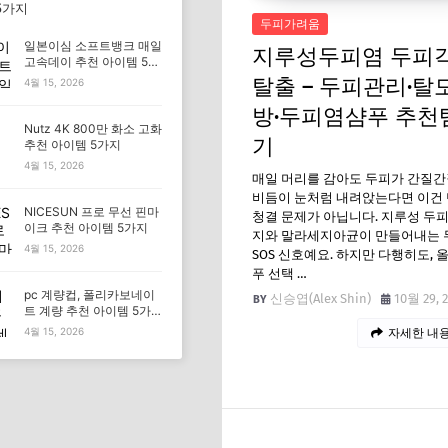
5가지
두피가려움
일본이심 소프트뱅크 매일
지루성두피염 두피
고속데이 추천 아이템 5가
지
탈출 – 두피관리·탈
4월 15, 2026
방·두피염샴푸 추천
Nutz 4K 800만 화소 고화
기
추천 아이템 5가지
4월 15, 2026
매일 머리를 감아도 두피가 간질간
비듬이 눈처럼 내려앉는다면 이건
NICESUN 프로 무선 핀마
청결 문제가 아닙니다. 지루성 두
이크 추천 아이템 5가지
지와 말라세지아균이 만들어내는 
4월 15, 2026
SOS 신호예요. 하지만 다행히도, 
푸 선택 …
pc 계량컵, 폴리카보네이
신승엽(Alex Shin)
10월 29, 
트 계량 추천 아이템 5가
지
4월 15, 2026
자세한 내용