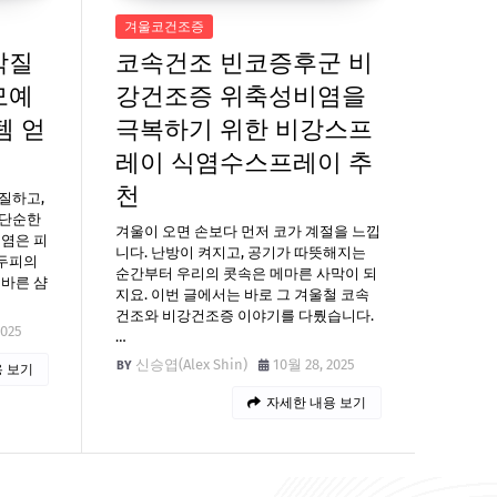
겨울코건조증
각질
코속건조 빈코증후군 비
모예
강건조증 위축성비염을
템 얻
극복하기 위한 비강스프
레이 식염수스프레이 추
천
질하고,
 단순한
겨울이 오면 손보다 먼저 코가 계절을 느낍
피염은 피
니다. 난방이 켜지고, 공기가 따뜻해지는
두피의
순간부터 우리의 콧속은 메마른 사막이 되
올바른 샴
지요. 이번 글에서는 바로 그 겨울철 코속
건조와 비강건조증 이야기를 다뤘습니다.
2025
…
신승엽(Alex Shin)
10월 28, 2025
 보기
자세한 내용 보기