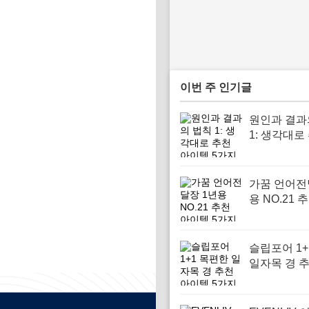
이번 주 인기글
원인과 결과
1: 생각대로
이템 5가지
가꿈 언어전
용 NO.21 
템 5가지
슬립포어 1+
일자목 경 
템 5가지