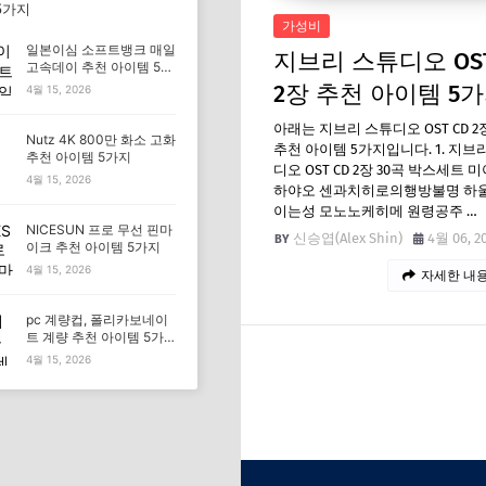
5가지
가성비
일본이심 소프트뱅크 매일
지브리 스튜디오 OST
고속데이 추천 아이템 5가
지
2장 추천 아이템 5
4월 15, 2026
아래는 지브리 스튜디오 OST CD 2
Nutz 4K 800만 화소 고화
추천 아이템 5가지입니다. 1. 지브
추천 아이템 5가지
디오 OST CD 2장 30곡 박스세트 
4월 15, 2026
하야오 센과치히로의행방불명 하
이는성 모노노케히메 원령공주 …
NICESUN 프로 무선 핀마
신승엽(Alex Shin)
4월 06, 2
이크 추천 아이템 5가지
4월 15, 2026
자세한 내용
pc 계량컵, 폴리카보네이
트 계량 추천 아이템 5가
지
4월 15, 2026