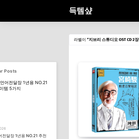
득템샾
라벨이
지브리 스튜디오 OST CD 2장
r Posts
2026
전달장 1년용 NO.21 추천