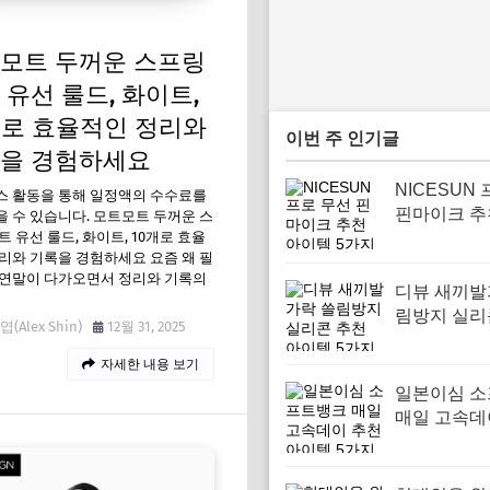
모트 두꺼운 스프링
 유선 룰드, 화이트,
개로 효율적인 정리와
이번 주 인기글
을 경험하세요
NICESUN
스 활동을 통해 일정액의 수수료를
핀마이크 추
 수 있습니다. 모트모트 두꺼운 스
트 유선 룰드, 화이트, 10개로 효율
템 5가지
리와 기록을 경험하세요 요즘 왜 필
 연말이 다가오면서 정리와 기록의
디뷰 새끼발
림방지 실리
(Alex Shin)
12월 31, 2025
아이템 5가
자세한 내용 보기
일본이심 
매일 고속데
아이템 5가