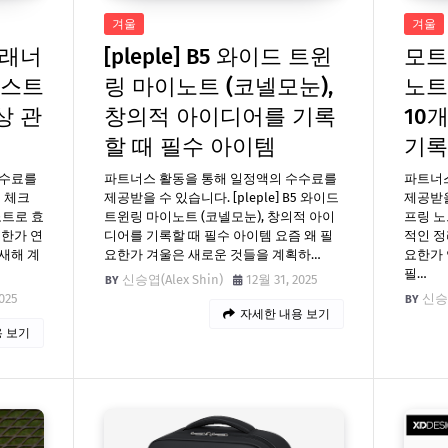
겨울
겨울
플래너
[pleple] B5 와이드 트윈
모트
리스트
링 마이노트 (코넬모눈),
노트
상 관
창의적 아이디어를 기록
10
할 때 필수 아이템
기록
수수료를
파트너스 활동을 통해 일정액의 수수료를
파트너
 체크
제공받을 수 있습니다. [pleple] B5 와이드
제공받을
노트로 효
트윈링 마이노트 (코넬모눈), 창의적 아이
프링 노
요한가 연
디어를 기록할 때 필수 아이템 요즘 왜 필
적인 정
새해 계
요한가 겨울은 새로운 것들을 계획하…
요한가
필…
신승엽(Alex Shin)
12월 31, 2025
025
신승엽
자세한 내용 보기
 보기