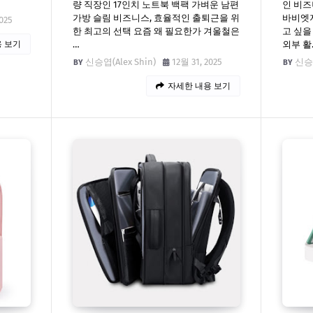
량 직장인 17인치 노트북 백팩 가벼운 남편
인 비즈
가방 슬림 비즈니스, 효율적인 출퇴근을 위
바비엣지
025
한 최고의 선택 요즘 왜 필요한가 겨울철은
고 싶을
 보기
…
외부 활
신승엽(Alex Shin)
12월 31, 2025
신승엽
자세한 내용 보기