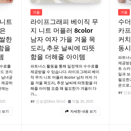
겨울
겨울
 니트
라이프그래피 베이직 무
수더
짧은
지 니트 머플러 8color
카프
쌀쌀한
남자 여자 가을 겨울 목
커치
함을
도리, 추운 날씨에 따뜻
동시
템
함을 더해줄 아이템
파트너
제공받을
수수료를
파트너스 활동을 통해 일정액의 수수료를
트 스카
리드 코지
제공받을 수 있습니다. 라이프그래피 베이
일과 보
리 남녀공
직 무지 니트 머플러 8color 남자 여자 가
필요한가
을 제공하
을 겨울 목도리, 추운 날씨에 따뜻함을 더
온으로
현재는
해줄 아이템 요즘 왜 필요한가 겨울이 다
신승엽
가…
2025
신승엽(Alex Shin)
12월 30, 2025
 보기
자세한 내용 보기