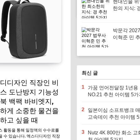
현대인을 위
한의 지식: 
이템 5가지
박문각 202
이혁준 민 
템 5가지
최신 글
디디자인 직장인 비
1
가꿈 언어전달장 1년용
스 도난방지 기능성
NO.21 추천 아이템 5
북 백팩 바비엣지,
하게 소중한 물건을
2
일본이심 소프트뱅크 
고속데이 추천 아이템 
하고 싶을 때
스 활동을 통해 일정액의 수수료를
3
Nutz 4K 800만 화소 고
 수 있습니다. 엑스디디자인 직장
천 아이템 5가지