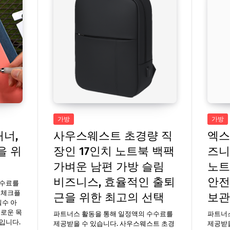
가방
가방
너,
사우스웨스트 초경량 직
엑스
을 위
장인 17인치 노트북 백팩
즈니
가벼운 남편 가방 슬림
노트
비즈니스, 효율적인 출퇴
안전
수수료를
텀체크플
근을 위한 최고의 선택
보관
필수 아
새로운 목
파트너스 활동을 통해 일정액의 수수료를
파트너
입니다.
제공받을 수 있습니다. 사우스웨스트 초경
제공받을