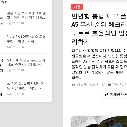
5가지
겨울
일본이심 소프트뱅크 매일
만년형 롱텀 체크 
고속데이 추천 아이템 5가
지
A5 우선 순위 체크
4월 15, 2026
노트로 효율적인 일
Nutz 4K 800만 화소 고화
리하기
추천 아이템 5가지
4월 15, 2026
파트너스 활동을 통해 일정액의 
제공받을 수 있습니다. 만년형 롱텀
NICESUN 프로 무선 핀마
플래너 A5 우선 순위 체크리스트 
이크 추천 아이템 5가지
율적인 일상 관리하기 요즘 왜 필
4월 15, 2026
말연초가 다가오면서 많은 이들이 
획을…
pc 계량컵, 폴리카보네이
신승엽(Alex Shin)
12월 31, 2
트 계량 추천 아이템 5가
지
4월 15, 2026
자세한 내용