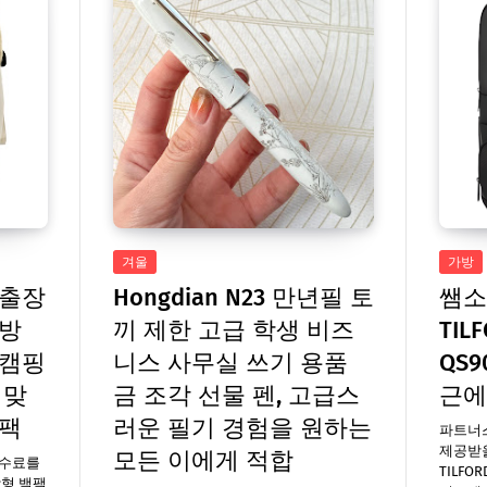
겨울
가방
 출장
Hongdian N23 만년필 토
쌤소
가방
끼 제한 고급 학생 비즈
TIL
 캠핑
니스 사무실 쓰기 용품
QS9
 맞
금 조각 선물 펜, 고급스
근에
백팩
러운 필기 경험을 원하는
파트너
제공받을
모든 이에게 적합
수수료를
TILFO
장형 백팩