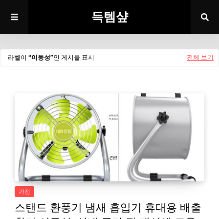
득템샾
라벨이
이동성
인 게시물 표시
전체 보기
가전
스탠드 환풍기 냄새 흡입기 휴대용 배출