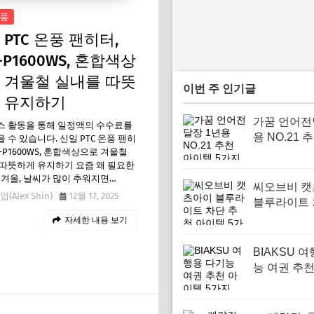
품
 PTC 온풍 팬히터,
-P1600WS, 혼합색상
 겨울철 실내를 따뜻
이번 주 인기글
 유지하기
가꿈 언어전
스 활동을 통해 일정액의 수수료를
용 NO.21 
 수 있습니다. 신일 PTC 온풍 팬히
H-P1600WS, 혼합색상으로 겨울철
템 5가지
따뜻하게 유지하기 요즘 왜 필요한
 겨울, 날씨가 많이 추워지면…
씨오브비 
(Alex Shin)
12월 17, 2025
블루라이트 
천 아이템 
자세한 내용 보기
BIAKSU 
능 여권 추
5가지