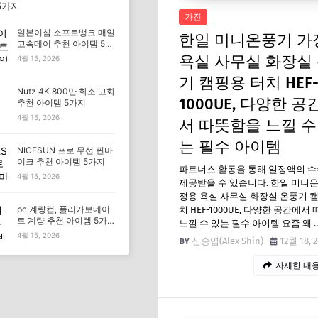
5가지
가전
일본이심 소프트뱅크 매일
한일 미니온풍기 가
고속데이 추천 아이템 5가
지
욕실 사무실 화장실
4월 15, 2026
기 캠핑용 터치 HEF
Nutz 4K 800만 화소 고화
1000UE, 다양한 공
추천 아이템 5가지
4월 15, 2026
서 따뜻함을 느낄 수
는 필수 아이템
NICESUN 프로 무선 핀마
이크 추천 아이템 5가지
파트너스 활동을 통해 일정액의 
4월 15, 2026
제공받을 수 있습니다. 한일 미니
정용 욕실 사무실 화장실 온풍기 
pc 계량컵, 폴리카보네이
치 HEF-1000UE, 다양한 공간에서
트 계량 추천 아이템 5가
느낄 수 있는 필수 아이템 요즘 왜 
지
4월 15, 2026
신승엽(Alex Shin)
12월 18, 
자세한 내용