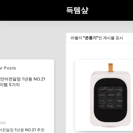
득템샾
라벨이
온풍기
인 게시물 표시
r Posts
2026
전달장 1년용 NO.21 추천