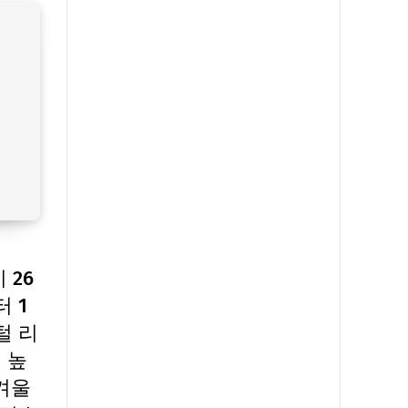
 26
 1
털 리
 높
한겨울