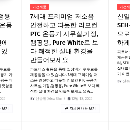
가전제품
가전제
정용
7세대 프리미엄 저소음
신일
 온풍
안전하고 따듯한 리모컨
SEH
-
PTC 온풍기 사무실,가정,
으로
간에
캠핑용, Pure White로 보
하게
 있
다 쾌적한 실내 환경을
파트너
제공받을
만들어보세요
터, SE
실내를 
수수료를
파트너스 활동을 통해 일정액의 수수료를
가 이번
온풍기 가
제공받을 수 있습니다. 7세대 프리미엄 저
캠핑용 터
소음 안전하고 따듯한 리모컨 PTC 온풍기
신승엽
 따뜻함을
사무실,가정,캠핑용, Pure White로 보다 쾌
…
적한 실내 환경을 만들어보세요 요즘…
2025
신승엽(Alex Shin)
12월 18, 2025
 보기
자세한 내용 보기