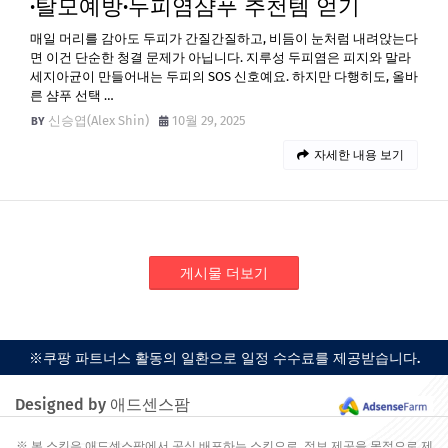
·탈모예방·두피염샴푸 추천템 얻기
매일 머리를 감아도 두피가 간질간질하고, 비듬이 눈처럼 내려앉는다
면 이건 단순한 청결 문제가 아닙니다. 지루성 두피염은 피지와 말라
세지아균이 만들어내는 두피의 SOS 신호예요. 하지만 다행히도, 올바
른 샴푸 선택 …
신승엽(Alex Shin)
10월 29, 2025
자세한 내용 보기
게시물 더보기
※쿠팡 파트너스 활동의 일환으로 일정 수수료를 제공받습니다.
Designed by 애드센스팜
※ 본 스킨은 애드센스팜에서 공식 배포하는 스킨으로, 정보 제공을 목적으로 제