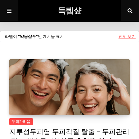
득템샾
라벨이
약용샴푸
인 게시물 표시
전체 보기
두피가려움
지루성두피염 두피각질 탈출 – 두피관리