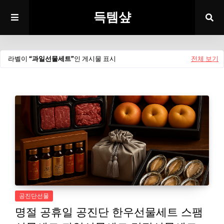
득템샾
라벨이
과일선물세트
인 게시물 표시
전체 보기
공진단선물
명절 공휴일 공진단 한우선물세트 스팸