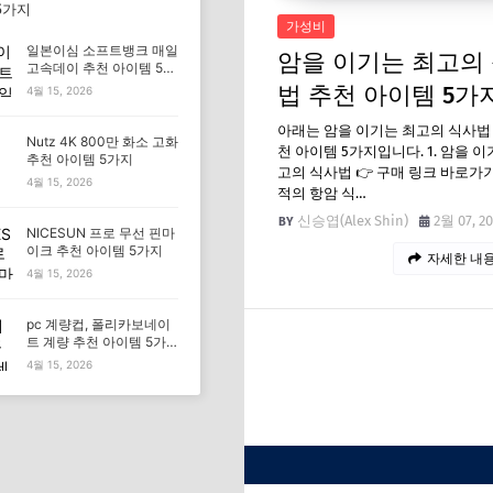
5가지
가성비
일본이심 소프트뱅크 매일
암을 이기는 최고의
고속데이 추천 아이템 5가
지
법 추천 아이템 5가
4월 15, 2026
아래는 암을 이기는 최고의 식사법
Nutz 4K 800만 화소 고화
천 아이템 5가지입니다. 1. 암을 이
추천 아이템 5가지
고의 식사법 👉 구매 링크 바로가기 
4월 15, 2026
적의 항암 식…
신승엽(Alex Shin)
2월 07, 2
NICESUN 프로 무선 핀마
이크 추천 아이템 5가지
자세한 내용
4월 15, 2026
pc 계량컵, 폴리카보네이
트 계량 추천 아이템 5가
지
4월 15, 2026