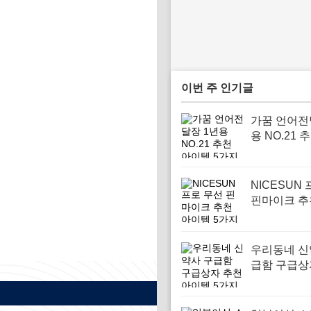
이번 주 인기글
가꿈 언어전
용 NO.21 
템 5가지
NICESUN
핀마이크 추
템 5가지
우리동네 신
급함 구급상
아이템 5가