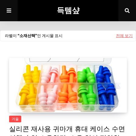
득템샾
라벨이
소재선택
인 게시물 표시
전체 보기
겨울
실리콘 재사용 귀마개 휴대 케이스 수면