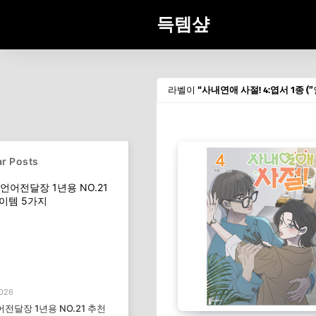
득템샾
라벨이
사내연애 사절! 4:엽서 1종 (
r Posts
2026
전달장 1년용 NO.21 추천