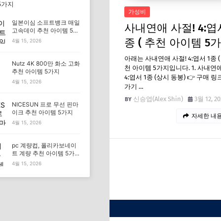
5가지
가성비
일본이심 소프트뱅크 매일
사내연애 사절! 4:엽서
고속데이 추천 아이템 5가
지
종 ( 추천 아이템 5
4월 15, 2026
아래는 사내연애 사절! 4:엽서 1종 (
Nutz 4K 800만 화소 고화
천 아이템 5가지입니다. 1. 사내연애
추천 아이템 5가지
4:엽서 1종 (상시 동봉) 👉 구매 링
4월 15, 2026
가기 …
신승엽(Alex Shin)
3월 12, 20
NICESUN 프로 무선 핀마
이크 추천 아이템 5가지
자세한 내용
4월 15, 2026
pc 계량컵, 폴리카보네이
트 계량 추천 아이템 5가
지
4월 15, 2026