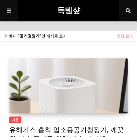
득템샾
라벨이
공기청정기
인 게시물 표시
전체 보기
겨울
유해가스 흡착 업소용공기청정기, 깨끗