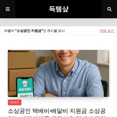
득템샾
라벨이
소상공인 지원금
인 게시물 표시
전체 보기
먹깨비
소상공인 택배비·배달비 지원금 소상공