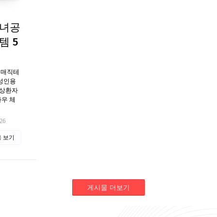
남녀공
템 5
 매직테
 성인용
와상환자
좌우 체
26
 보기
게시물 더보기