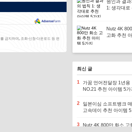
원인과 결과
1: 생각대로
이템 5가지
Nutz 4K 8
고화 추천 아
를 금지하며, 조회·신청·다운로드 등 편
지
최신 글
1
가꿈 언어전달장 1년용
NO.21 추천 아이템 5
2
일본이심 소프트뱅크 
고속데이 추천 아이템 
3
Nutz 4K 800만 화소 고
천 아이템 5가지