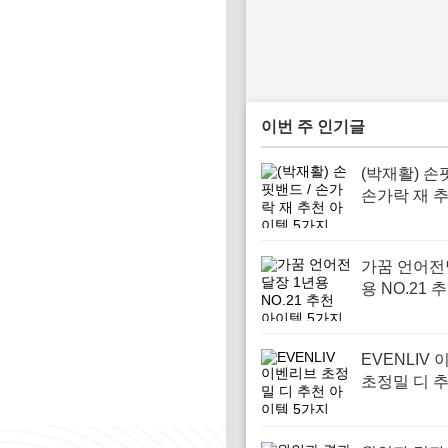
이번 주 인기글
(박재활) 손
손가락 재 
템 5가지
가꿈 언어전
용 NO.21 
템 5가지
EVENLIV
초정밀 디 
템 5가지