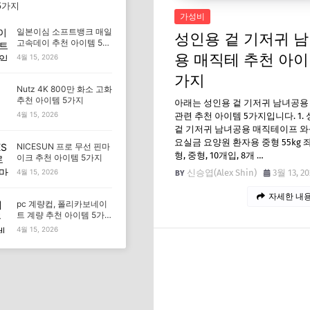
5가지
가성비
일본이심 소프트뱅크 매일
성인용 겉 기저귀 
고속데이 추천 아이템 5가
지
용 매직테 추천 아이
4월 15, 2026
가지
Nutz 4K 800만 화소 고화
추천 아이템 5가지
아래는 성인용 겉 기저귀 남녀공용
4월 15, 2026
관련 추천 아이템 5가지입니다. 1.
겉 기저귀 남녀공용 매직테이프 
요실금 요양원 환자용 중형 55kg 
NICESUN 프로 무선 핀마
형, 중형, 10개입, 8개 …
이크 추천 아이템 5가지
신승엽(Alex Shin)
3월 13, 20
4월 15, 2026
자세한 내용
pc 계량컵, 폴리카보네이
트 계량 추천 아이템 5가
지
4월 15, 2026