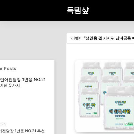
득템샾
라벨이
성인용 겉 기저귀 남녀공용 
r Posts
2026
전달장 1년용 NO.21 추천