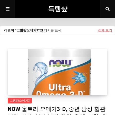
득템샾
라벨이
고함량오메가3
인 게시물 표시
전체 보기
고함량오메가3
NOW 울트라 오메가3-D, 중년 남성 혈관