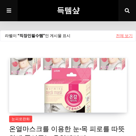
득템샾
라벨이
직장인필수템
인 게시물 표시
전체 보기
눈피로완화
온열마스크를 이용한 눈·목 피로를 따뜻