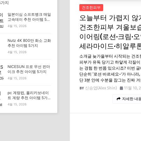
5가지
건조한피부
일본이심 소프트뱅크 매일
오늘부터 가렵지 않
고속데이 추천 아이템 5가
지
건조한피부 겨울보습
4월 15, 2026
이어링(로션·크림·오
Nutz 4K 800만 화소 고화
세라마이드·히알루
추천 아이템 5가지
4월 15, 2026
소개글 늦가을부터 시작되는 건조한
피부가 유독 당기고 하얗게 각질이
NICESUN 프로 무선 핀마
는 경험 한 번쯤 있으시죠? 이번 
이크 추천 아이템 5가지
단순히 ‘로션 바르세요~’가 아니라,
4월 15, 2026
단 3분 안에 수분을 잠그는 진짜 
신승엽(Alex Shin)
11월 10, 
pc 계량컵, 폴리카보네이
트 계량 추천 아이템 5가
자세한 내용
지
4월 15, 2026