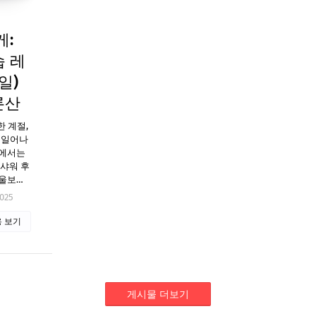
게:
 레
일)
론산
 계절,
 일어나
글에서는
 샤워 후
겨울보…
2025
 보기
게시물 더보기