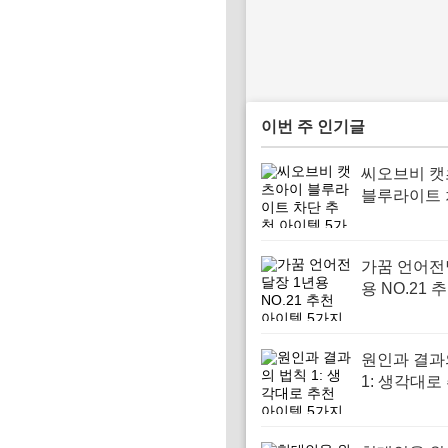
이번 주 인기글
씨오브비 
블루라이트 
천 아이템 
가꿈 언어전
용 NO.21 
템 5가지
원인과 결과
1: 생각대로
이템 5가지