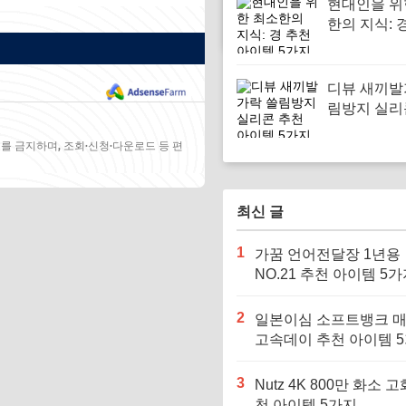
현대인을 위
한의 지식: 
이템 5가지
디뷰 새끼발
림방지 실리
아이템 5가
를 금지하며, 조회·신청·다운로드 등 편
최신 글
1
가꿈 언어전달장 1년용
NO.21 추천 아이템 5
2
일본이심 소프트뱅크 
고속데이 추천 아이템 
3
Nutz 4K 800만 화소 고
천 아이템 5가지