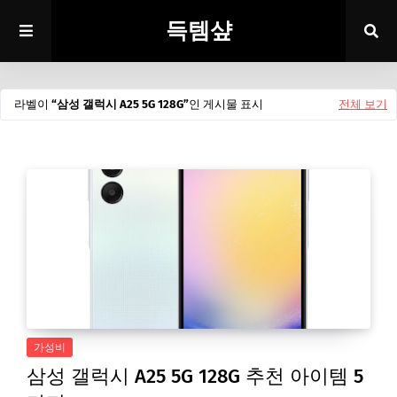
득템샾
라벨이
삼성 갤럭시 A25 5G 128G
인 게시물 표시
전체 보기
가성비
삼성 갤럭시 A25 5G 128G 추천 아이템 5