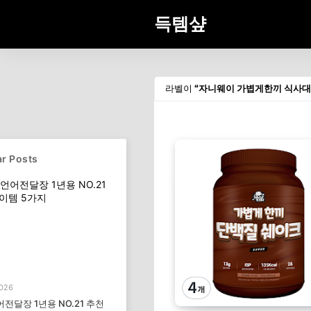
득템샾
라벨이
자니웨이 가볍게한끼 식사대
r Posts
2026
전달장 1년용 NO.21 추천