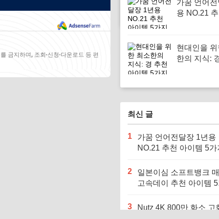
가꿈 언어전
용 NO.21 
템 5가지
현대인을 위
를 금지하며, 조회·신청·다운로드 등 편
한의 지식: 
이템 5가지
최신 글
1
가꿈 언어전달장 1년용
NO.21 추천 아이템 5
2
일본이심 소프트뱅크 
고속데이 추천 아이템 
3
Nutz 4K 800만 화소 고
천 아이템 5가지