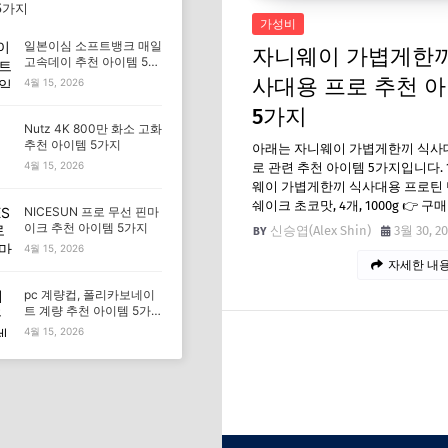
5가지
가성비
일본이심 소프트뱅크 매일
자니웨이 가볍게한끼
고속데이 추천 아이템 5가
지
사대용 프로 추천 
4월 15, 2026
5가지
Nutz 4K 800만 화소 고화
추천 아이템 5가지
아래는 자니웨이 가볍게한끼 식사
4월 15, 2026
로 관련 추천 아이템 5가지입니다. 1
웨이 가볍게한끼 식사대용 프로틴
쉐이크 초코맛, 4개, 1000g 👉 구
NICESUN 프로 무선 핀마
이크 추천 아이템 5가지
신승엽(Alex Shin)
3월 30, 2
4월 15, 2026
자세한 내용
pc 계량컵, 폴리카보네이
트 계량 추천 아이템 5가
지
4월 15, 2026