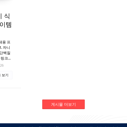
 식
아이템
대용 프
. 자니
 단백질
매 링크…
026
 보기
게시물 더보기