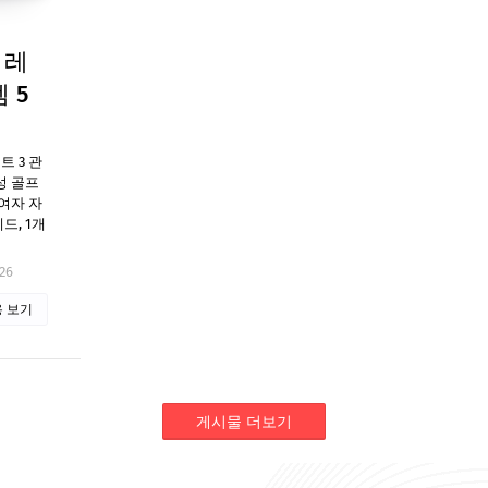
 레
 5
 3 관
성 골프
여자 자
드, 1개
26
 보기
게시물 더보기