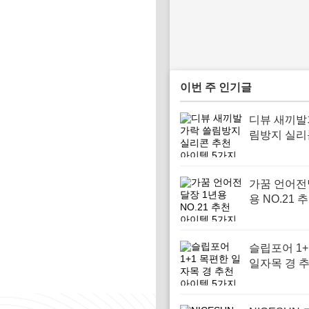
이번 주 인기글
디뷰 새끼발
림방지 실리
아이템 5가
가꿈 언어전
용 NO.21 
템 5가지
슬립포어 1+
일자목 경 
템 5가지