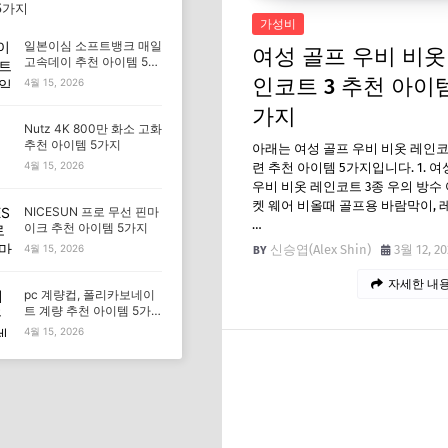
5가지
가성비
일본이심 소프트뱅크 매일
여성 골프 우비 비옷
고속데이 추천 아이템 5가
지
인코트 3 추천 아이템
4월 15, 2026
가지
Nutz 4K 800만 화소 고화
추천 아이템 5가지
아래는 여성 골프 우비 비옷 레인코트
4월 15, 2026
련 추천 아이템 5가지입니다. 1. 여
우비 비옷 레인코트 3종 우의 방수 
켓 웨어 비올때 골프용 바람막이, 레
NICESUN 프로 무선 핀마
…
이크 추천 아이템 5가지
신승엽(Alex Shin)
3월 12, 20
4월 15, 2026
자세한 내용
pc 계량컵, 폴리카보네이
트 계량 추천 아이템 5가
지
4월 15, 2026