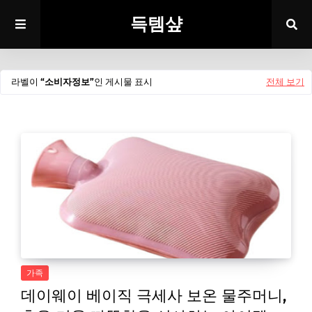
득템샾
라벨이
소비자정보
인 게시물 표시
전체 보기
가족
데이웨이 베이직 극세사 보온 물주머니,