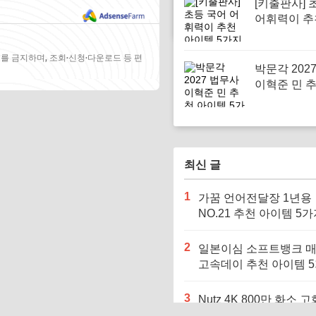
[키출판사] 
어휘력이 추
템 5가지
를 금지하며, 조회·신청·다운로드 등 편
박문각 202
이혁준 민 
템 5가지
최신 글
1
가꿈 언어전달장 1년용
NO.21 추천 아이템 5
2
일본이심 소프트뱅크 
고속데이 추천 아이템 
3
Nutz 4K 800만 화소 고
천 아이템 5가지