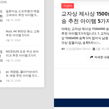
5가지
가성비
일본이심 소프트뱅크 매일
교자상 제사상 1500x
고속데이 추천 아이템 5가
지
송 추천 아이템 5가
4월 15, 2026
아래는 교자상 제사상 1500x900 
Nutz 4K 800만 화소 고화
추천 아이템 5가지입니다. 1. 교자
추천 아이템 5가지
상 1500x900 송학 5자 접이식 남원
4월 15, 2026
각상 집들이상, 송학5자 👉…
신승엽(Alex Shin)
2월 10, 2
NICESUN 프로 무선 핀마
이크 추천 아이템 5가지
자세한 내용
4월 15, 2026
pc 계량컵, 폴리카보네이
트 계량 추천 아이템 5가
지
4월 15, 2026