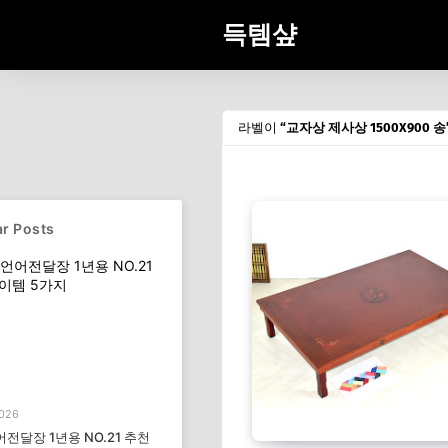
득템샾
라벨이
교자상 제사상 1500X900 송
r Posts
2026
전달장 1년용 NO.21 추천