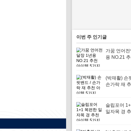
이번 주 인기글
가꿈 언어전
용 NO.21 
템 5가지
(박재활) 손
손가락 재 
템 5가지
슬립포어 1+
일자목 경 
템 5가지