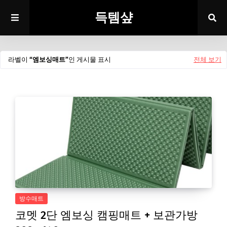
득템샾
라벨이
엠보싱매트
인 게시물 표시
전체 보기
방수매트
코멧 2단 엠보싱 캠핑매트 + 보관가방