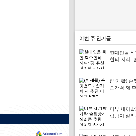
이번 주 인기글
현대인을 위
한의 지식: 
이템 5가지
(박재활) 손
손가락 재 
템 5가지
디뷰 새끼발
림방지 실리
아이템 5가