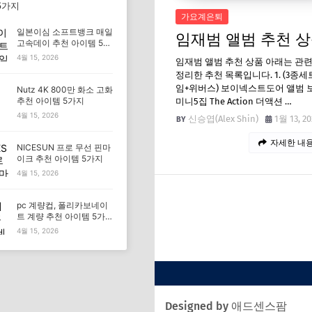
5가지
가요계은퇴
일본이심 소프트뱅크 매일
임재범 앨범 추천 
고속데이 추천 아이템 5가
지
4월 15, 2026
임재범 앨범 추천 상품 아래는 관
정리한 추천 목록입니다. 1. (3종
임+위버스) 보이넥스트도어 앨범 
Nutz 4K 800만 화소 고화
추천 아이템 5가지
미니5집 The Action 더액션 …
4월 15, 2026
신승엽(Alex Shin)
1월 13, 20
자세한 내용
NICESUN 프로 무선 핀마
이크 추천 아이템 5가지
4월 15, 2026
pc 계량컵, 폴리카보네이
트 계량 추천 아이템 5가
지
4월 15, 2026
Designed by 애드센스팜