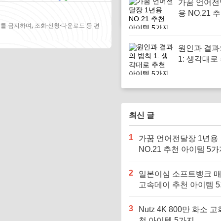
가꿈 언어전
용 NO.21 
템 5가지
를 금지하며, 조회·신청·다운로드 등 편
원인과 결과
1: 생각대로
이템 5가지
최신 글
1
가꿈 언어전달장 1년용
NO.21 추천 아이템 5
2
일본이심 소프트뱅크 
고속데이 추천 아이템 
3
Nutz 4K 800만 화소 고
천 아이템 5가지