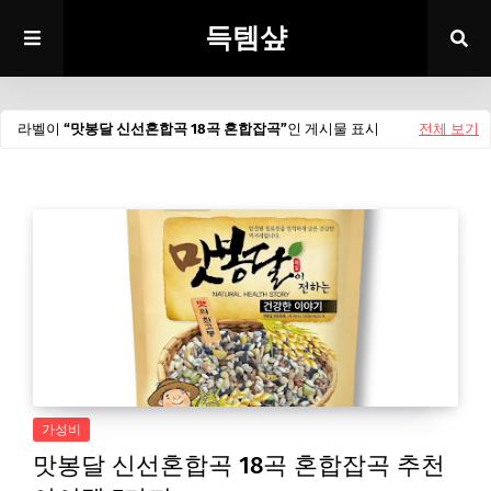
득템샾
라벨이
맛봉달 신선혼합곡 18곡 혼합잡곡
인 게시물 표시
전체 보기
가성비
맛봉달 신선혼합곡 18곡 혼합잡곡 추천