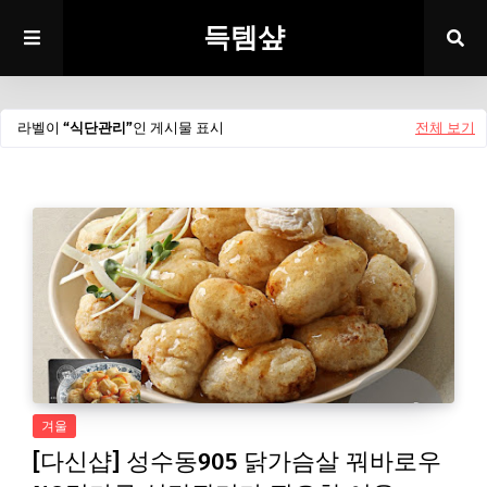
득템샾
라벨이
식단관리
인 게시물 표시
전체 보기
겨울
[다신샵] 성수동905 닭가슴살 꿔바로우