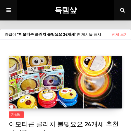
득템샾
라벨이
이모티콘 클러치 불빛요요 24개세
인 게시물 표시
전체 보기
가성비
이모티콘 클러치 불빛요요 24개세 추천