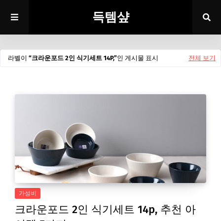
득템샾
라벨이
크라운포드 2인 식기세트 14P,
인 게시물 표시
전체 보기
가성비
크라운포드 2인 식기세트 14p, 추천 아