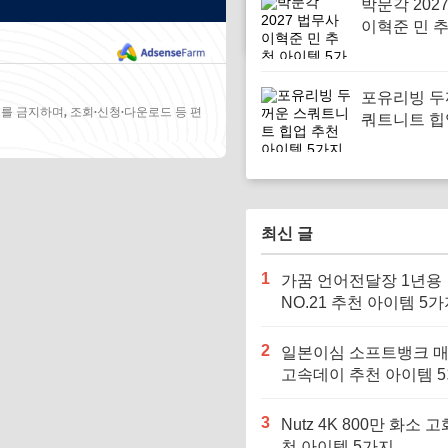
박문각 202
이혁준 민 
템 5가지
포유리빙 두
를 금지하며, 조회·신청·다운로드 등 편
쿼트니트 힙
아이템 5가
최신 글
1
가꿈 언어전달장 1년용
NO.21 추천 아이템 5
2
일본이심 소프트뱅크 
고속데이 추천 아이템 
3
Nutz 4K 800만 화소 고
천 아이템 5가지