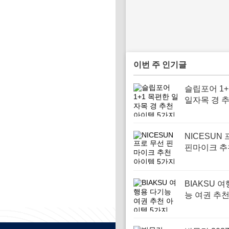
이번 주 인기글
슬립포어 1+
일자목 경 
템 5가지
NICESUN
핀마이크 추
템 5가지
BIAKSU 
능 여권 추
5가지