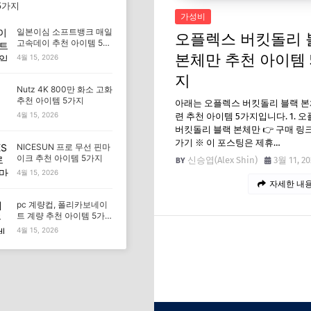
5가지
가성비
일본이심 소프트뱅크 매일
오플렉스 버킷돌리 
고속데이 추천 아이템 5가
지
본체만 추천 아이템 
4월 15, 2026
지
Nutz 4K 800만 화소 고화
추천 아이템 5가지
아래는 오플렉스 버킷돌리 블랙 본
4월 15, 2026
련 추천 아이템 5가지입니다. 1. 
버킷돌리 블랙 본체만 👉 구매 링
가기 ※ 이 포스팅은 제휴…
NICESUN 프로 무선 핀마
이크 추천 아이템 5가지
신승엽(Alex Shin)
3월 11, 20
4월 15, 2026
자세한 내용
pc 계량컵, 폴리카보네이
트 계량 추천 아이템 5가
지
4월 15, 2026