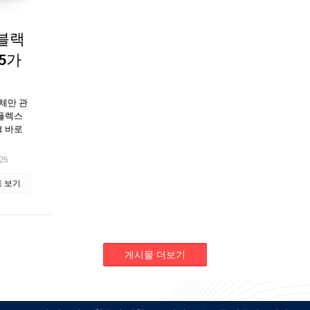
블랙
5가
체만 관
오플렉스
크 바로
26
 보기
게시물 더보기