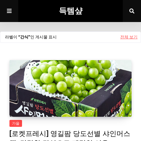
득템샾
라벨이
간식
인 게시물 표시
전체 보기
가을
[로켓프레시] 영길팜 당도선별 샤인머스