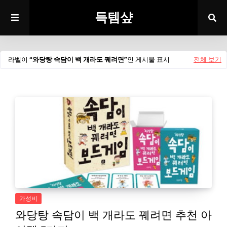
득템샾
라벨이
와당탕 속담이 백 개라도 꿰려면
인 게시물 표시
전체 보기
가성비
와당탕 속담이 백 개라도 꿰려면 추천 아