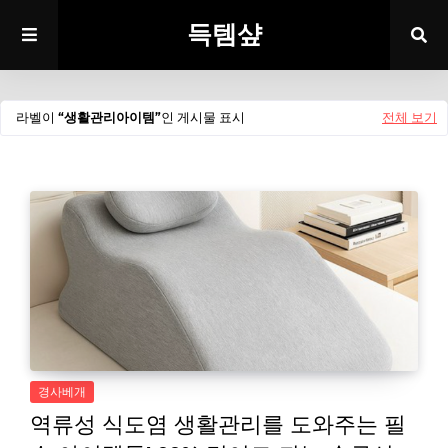
득템샾
라벨이
생활관리아이템
인 게시물 표시
전체 보기
경사베개
역류성 식도염 생활관리를 도와주는 필