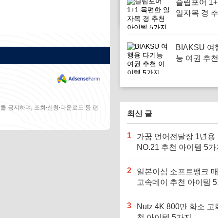
슬립포어 1+
일자목 경 
템 5가지
BIAKSU 
능 여권 추
5가지
를 금지하며, 조회·신청·다운로드 등 편
최신 글
1
가꿈 언어전달장 1년용
NO.21 추천 아이템 5
2
일본이심 소프트뱅크 
고속데이 추천 아이템 
3
Nutz 4K 800만 화소 고
천 아이템 5가지