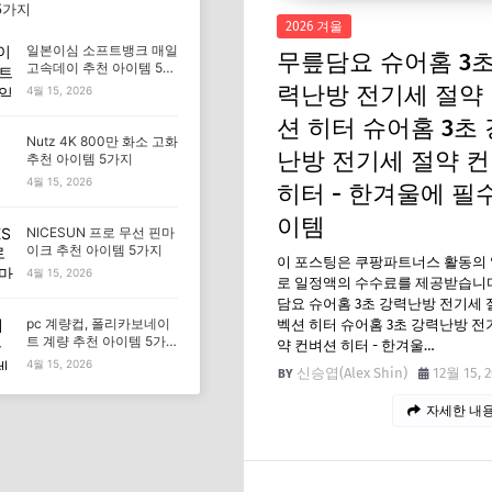
5가지
2026 겨울
일본이심 소프트뱅크 매일
무릎담요 슈어홈 3초
고속데이 추천 아이템 5가
지
력난방 전기세 절약
4월 15, 2026
션 히터 슈어홈 3초
Nutz 4K 800만 화소 고화
난방 전기세 절약 
추천 아이템 5가지
4월 15, 2026
히터 - 한겨울에 필
이템
NICESUN 프로 무선 핀마
이크 추천 아이템 5가지
이 포스팅은 쿠팡파트너스 활동의
4월 15, 2026
로 일정액의 수수료를 제공받습니다
담요 슈어홈 3초 강력난방 전기세 
pc 계량컵, 폴리카보네이
벡션 히터 슈어홈 3초 강력난방 전
트 계량 추천 아이템 5가
약 컨벼션 히터 - 한겨울…
지
4월 15, 2026
신승엽(Alex Shin)
12월 15, 
자세한 내용