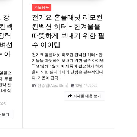
겨울용품
 강
전기요 홈플래닛 리모컨
 컨벡
컨벡션 히터 - 한겨울을
 강력
따뜻하게 보내기 위한 필
컨벼션
수 아이템
수 아
전기요 홈플래닛 리모컨 컨벡션 히터 - 한
겨울을 따뜻하게 보내기 위한 필수 아이템
```html 왜 1월에 이 제품이 필요한가 한겨
울이 되면 실내에서의 난방은 필수적입니
 일환으
다. 기온이 급격…
. 무릎
절약 컨
신승엽(Alex Shin)
12월 14, 2025
기세 절
자세한 내용 보기
2025
 보기