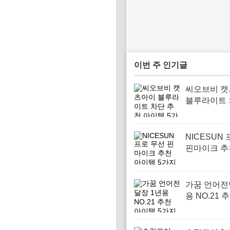
이번 주 인기글
씨오브비 
블루라이트 
천 아이템 
NICESUN
핀마이크 추
템 5가지
가꿈 언어전
용 NO.21 
템 5가지