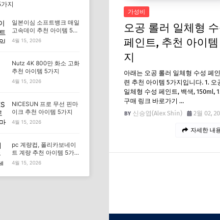
5가지
가성비
일본이심 소프트뱅크 매일
오공 롤러 일체형 
고속데이 추천 아이템 5가
지
페인트, 추천 아이템
4월 15, 2026
지
Nutz 4K 800만 화소 고화
추천 아이템 5가지
아래는 오공 롤러 일체형 수성 페인
4월 15, 2026
련 추천 아이템 5가지입니다. 1. 오
일체형 수성 페인트, 백색, 150ml, 1
구매 링크 바로가기 …
NICESUN 프로 무선 핀마
이크 추천 아이템 5가지
신승엽(Alex Shin)
2월 02, 2
4월 15, 2026
자세한 내용
pc 계량컵, 폴리카보네이
트 계량 추천 아이템 5가
지
4월 15, 2026