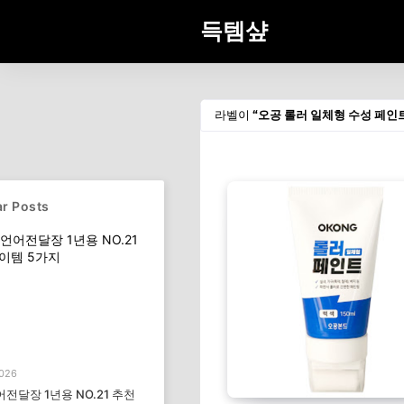
득템샾
라벨이
오공 롤러 일체형 수성 페인트
r Posts
2026
전달장 1년용 NO.21 추천