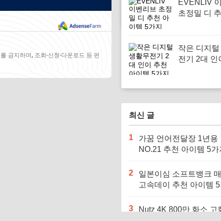
EVENLIV
초정밀 디 
템 5가지
작은 디지털
를 금지하며, 조회·신청·다운로드 등 편
전기 2대 인
아이템 5가
최신 글
1
가꿈 언어전달장 1년용
NO.21 추천 아이템 5
2
일본이심 소프트뱅크 
고속데이 추천 아이템 
3
Nutz 4K 800만 화소 고
천 아이템 5가지