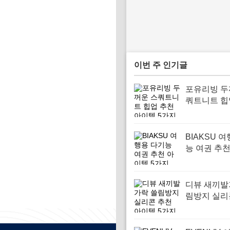
이번 주 인기글
포유리빙 두
쿼트니트 힙
아이템 5가
BIAKSU 
능 여권 추
5가지
디뷰 새끼발
림방지 실리
아이템 5가