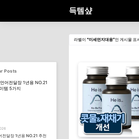
득템샾
라벨이
미세먼지대응
인 게시물 표
r Posts
2026
전달장 1년용 NO.21 추천