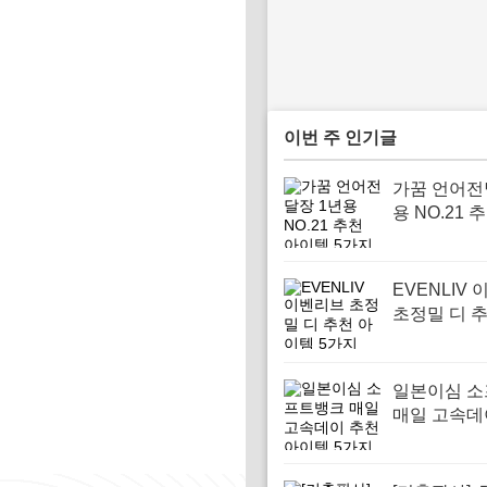
이번 주 인기글
가꿈 언어전
용 NO.21 
템 5가지
EVENLIV
초정밀 디 
템 5가지
일본이심 
매일 고속데
아이템 5가