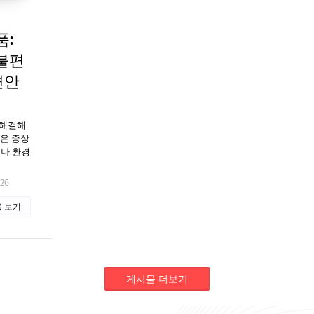
품:
불편
편안
 해결해
같은 증상
이나 환경
026
 보기
게시물 더보기