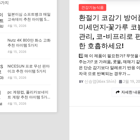
5가지
건강기능식품
일본이심 소프트뱅크 매일
환절기 코감기 방어
고속데이 추천 아이템 5가
지
미세먼지·꽃가루 코
4월 15, 2026
관리, 코-비프리로 
Nutz 4K 800만 화소 고화
한 호흡하세요!
추천 아이템 5가지
4월 15, 2026
1️⃣ 왜 이 제품이 필요한가? 무엇을
주는가? 코 가려움, 콧물, 재채기 
NICESUN 프로 무선 핀마
은 단순 감기보다 알레르기 반응 
이크 추천 아이템 5가지
자극 으로 반복되는 경우가 …
4월 15, 2026
신승엽(Alex Shin)
2월 19, 2
pc 계량컵, 폴리카보네이
자세한 내용
트 계량 추천 아이템 5가
지
4월 15, 2026