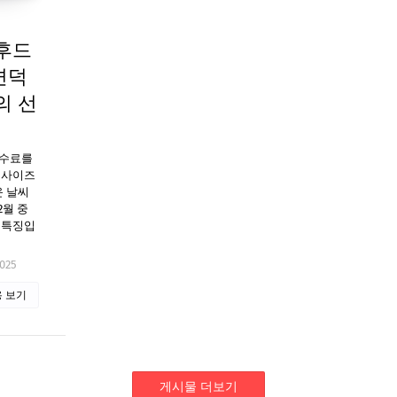
후드
변덕
의 선
수수료를
빅사이즈
운 날씨
2월 중
 특징입
2025
 보기
게시물 더보기