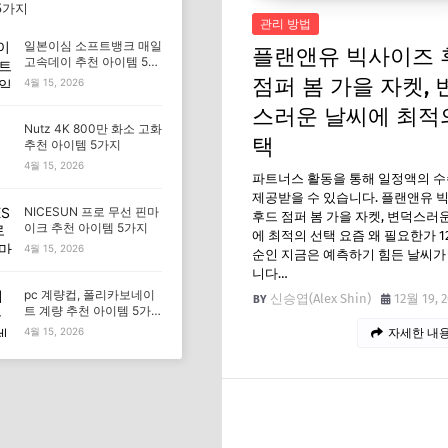
5가지
관리 방법
일본이심 소프트뱅크 매일
플랜앤유 빅사이즈 
고속데이 추천 아이템 5가
지
점퍼 봄 가을 자켓, 
4월 15, 2026
스러운 날씨에 최적
Nutz 4K 800만 화소 고화
택
추천 아이템 5가지
4월 15, 2026
파트너스 활동을 통해 일정액의 
제공받을 수 있습니다. 플랜앤유 
NICESUN 프로 무선 핀마
후드 점퍼 봄 가을 자켓, 변덕스러
이크 추천 아이템 5가지
에 최적의 선택 요즘 왜 필요한가 1
4월 15, 2026
순인 지금은 예측하기 힘든 날씨가
니다…
pc 계량컵, 폴리카보네이
신승엽(Alex Shin)
12월 19, 
트 계량 추천 아이템 5가
지
4월 15, 2026
자세한 내용