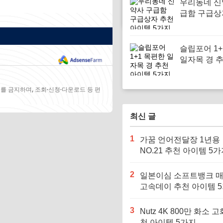
우리동네 신
급함 구급상
아이템 5가
슬립포어 1+
일자목 경 
템 5가지
를 금지하며, 조회·신청·다운로드 등 편
최신 글
1
가꿈 언어전달장 1년용
NO.21 추천 아이템 5
2
일본이심 소프트뱅크 
고속데이 추천 아이템 
3
Nutz 4K 800만 화소 고
천 아이템 5가지