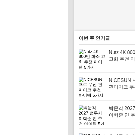
이번 주 인기글
Nutz 4K 8
고화 추천 아
지
NICESUN
핀마이크 추
템 5가지
박문각 202
이혁준 민 
템 5가지