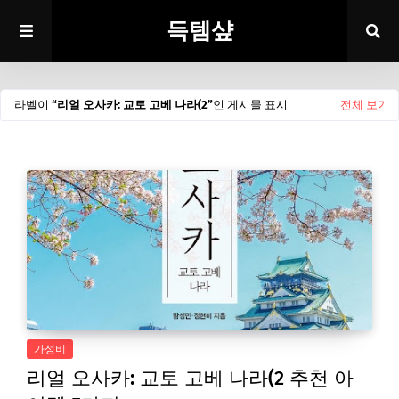
득템샾
라벨이
리얼 오사카: 교토 고베 나라(2
인 게시물 표시
전체 보기
가성비
리얼 오사카: 교토 고베 나라(2 추천 아