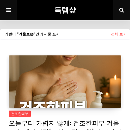
득템샾
라벨이
겨울보습
인 게시물 표시
전체 보기
건조한피부
오늘부터 가렵지 않게: 건조한피부 겨울