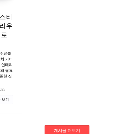
 스타
블라우
새로
수수료를
벤치 커버
홈 인테리
 왜 필요
뜻한 집
025
 보기
게시물 더보기