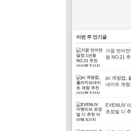
이번 주 인기글
가꿈 언어전
용 NO.21 
템 5가지
pc 계량컵,
네이트 계량
이템 5가지
EVENLIV
초정밀 디 
템 5가지