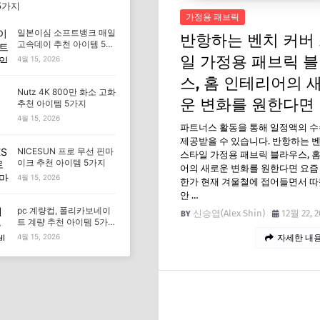
5가지
가정용 패브릭
일본이심 소프트뱅크 매일
반항하는 벤치 커버
고속데이 추천 아이템 5가
지
일 가정용 패브릭 
4월 15, 2026
스, 홈 인테리어의 
Nutz 4K 800만 화소 고화
운 변화를 원한다면
추천 아이템 5가지
4월 15, 2026
파트너스 활동을 통해 일정액의 
제공받을 수 있습니다. 반항하는 
NICESUN 프로 무선 핀마
스타일 가정용 패브릭 블라우스, 
이크 추천 아이템 5가지
어의 새로운 변화를 원한다면 요즘
4월 15, 2026
한가 현재 겨울철에 접어들면서 따
안 …
pc 계량컵, 폴리카보네이
신승엽(Alex Shin)
12월 22, 2
트 계량 추천 아이템 5가
지
4월 15, 2026
자세한 내용