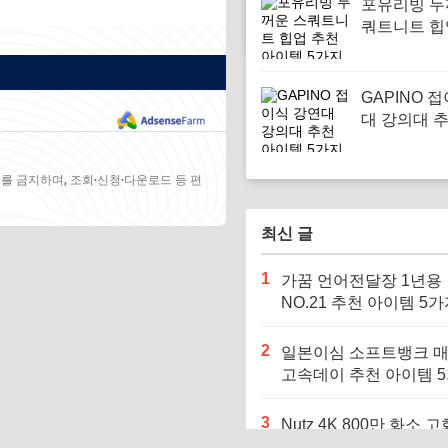
포유리빙 두
쿼트니트 힙
아이템 5가
GAPINO 
대 강의대 
템 5가지
를 금지하며, 조회·신청·다운로드 등 편
최신 글
1
가꿈 언어전달장 1년용
NO.21 추천 아이템 5
2
일본이심 소프트뱅크 
고속데이 추천 아이템 
3
Nutz 4K 800만 화소 고
천 아이템 5가지