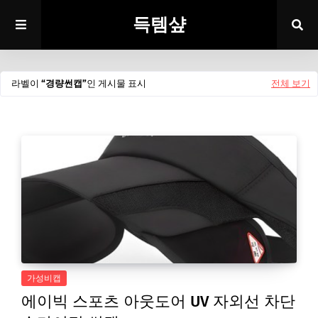
득템샾
라벨이
경량썬캡
인 게시물 표시
전체 보기
가성비캡
에이빅 스포츠 아웃도어 UV 자외선 차단