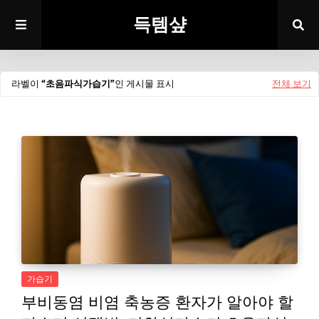
득템샾
라벨이
초음파식가습기
인 게시물 표시
전체 보기
가습기
부비동염 비염 축농증 환자가 알아야 할