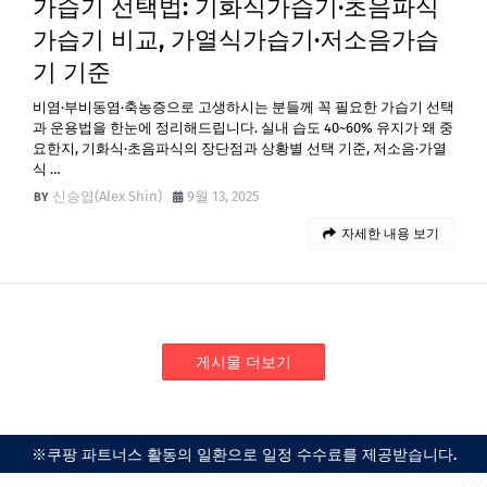
가습기 선택법: 기화식가습기·초음파식
가습기 비교, 가열식가습기·저소음가습
기 기준
비염·부비동염·축농증으로 고생하시는 분들께 꼭 필요한 가습기 선택
과 운용법을 한눈에 정리해드립니다. 실내 습도 40~60% 유지가 왜 중
요한지, 기화식·초음파식의 장단점과 상황별 선택 기준, 저소음·가열
식 …
신승엽(Alex Shin)
9월 13, 2025
자세한 내용 보기
게시물 더보기
※쿠팡 파트너스 활동의 일환으로 일정 수수료를 제공받습니다.