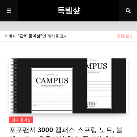
득템샾
라벨이
관리 용이성
인 게시물 표시
전체 보기
관리 용이성
포포팬시 3000 캠퍼스 스프링 노트, 블