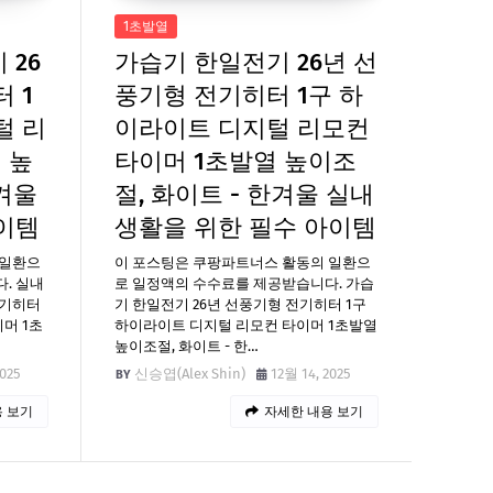
1초발열
 26
가습기 한일전기 26년 선
 1
풍기형 전기히터 1구 하
털 리
이라이트 디지털 리모컨
 높
타이머 1초발열 높이조
한겨울
절, 화이트 - 한겨울 실내
이템
생활을 위한 필수 아이템
 일환으
이 포스팅은 쿠팡파트너스 활동의 일환으
. 실내
로 일정액의 수수료를 제공받습니다. 가습
전기히터
기 한일전기 26년 선풍기형 전기히터 1구
머 1초
하이라이트 디지털 리모컨 타이머 1초발열
높이조절, 화이트 - 한…
2025
신승엽(Alex Shin)
12월 14, 2025
 보기
자세한 내용 보기