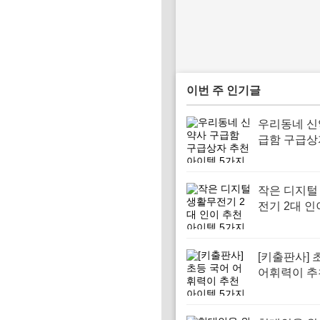
이번 주 인기글
우리동네 신
급함 구급상
아이템 5가
작은 디지털
전기 2대 인
아이템 5가
[키출판사] 
어휘력이 추
템 5가지