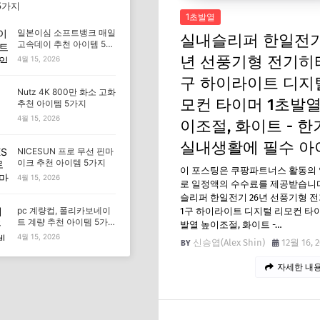
5가지
1초발열
일본이심 소프트뱅크 매일
실내슬리퍼 한일전기
고속데이 추천 아이템 5가
지
년 선풍기형 전기히터
4월 15, 2026
구 하이라이트 디지
Nutz 4K 800만 화소 고화
모컨 타이머 1초발열
추천 아이템 5가지
4월 15, 2026
이조절, 화이트 - 
실내생활에 필수 아
NICESUN 프로 무선 핀마
이크 추천 아이템 5가지
이 포스팅은 쿠팡파트너스 활동의
4월 15, 2026
로 일정액의 수수료를 제공받습니다
슬리퍼 한일전기 26년 선풍기형 
pc 계량컵, 폴리카보네이
1구 하이라이트 디지털 리모컨 타이
트 계량 추천 아이템 5가
발열 높이조절, 화이트 -…
지
4월 15, 2026
신승엽(Alex Shin)
12월 16, 
자세한 내용