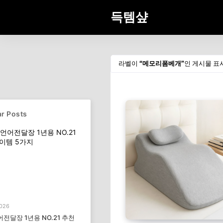
득템샾
라벨이
메모리폼베개
인 게시물 표
r Posts
2026
전달장 1년용 NO.21 추천