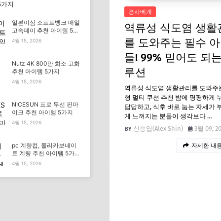
5가지
경사베개
일본이심 소프트뱅크 매일
역류성 식도염 생활
고속데이 추천 아이템 5가
지
를 도와주는 필수 
4월 15, 2026
들! 99% 믿어도 되는
Nutz 4K 800만 화소 고화
루션
추천 아이템 5가지
4월 15, 2026
역류성 식도염 생활관리를 도와주
형 멀티 쿠션 추천 밤에 평평하게 
NICESUN 프로 무선 핀마
답답하고, 식후 바로 눕는 자세가
이크 추천 아이템 5가지
게 느껴지는 분들이 생각보다 …
4월 15, 2026
신승엽(Alex Shin)
3월 09, 2
pc 계량컵, 폴리카보네이
자세한 내용
트 계량 추천 아이템 5가
지
4월 15, 2026