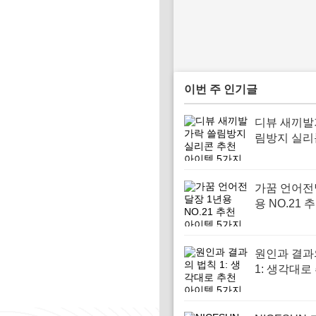
이번 주 인기글
디뷰 새끼발
림방지 실리
아이템 5가
가꿈 언어전
용 NO.21 
템 5가지
원인과 결과
1: 생각대로
이템 5가지