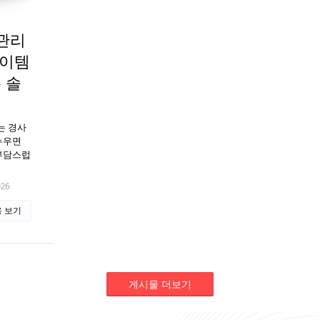
관리
아이템
 솔
는 경사
누우면
 부담스럽
026
 보기
게시물 더보기