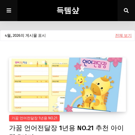
득템샾
4월, 2026의 게시물 표시
전체 보기
가꿈 언어전달장 1년용 NO.21
가꿈 언어전달장 1년용 NO.21 추천 아이