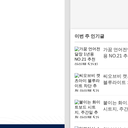
이번 주 인기글
가꿈 언어전
용 NO.21 
템 5가지
씨오브비 
블루라이트 
천 아이템 
붙이는 화
시트지, 주
아이템 5가