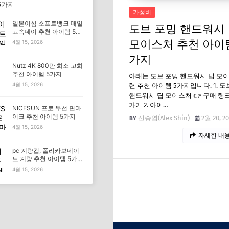
5가지
가성비
일본이심 소프트뱅크 매일
도브 포밍 핸드워시
고속데이 추천 아이템 5가
지
모이스처 추천 아이템
4월 15, 2026
가지
Nutz 4K 800만 화소 고화
추천 아이템 5가지
아래는 도브 포밍 핸드워시 딥 모
4월 15, 2026
련 추천 아이템 5가지입니다. 1. 도
핸드워시 딥 모이스처 👉 구매 링
가기 2. 아이…
NICESUN 프로 무선 핀마
이크 추천 아이템 5가지
신승엽(Alex Shin)
2월 20, 2
4월 15, 2026
자세한 내용
pc 계량컵, 폴리카보네이
트 계량 추천 아이템 5가
지
4월 15, 2026