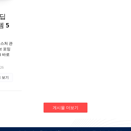
 딥
 5
이스처 관
브 포밍
크 바로
026
 보기
게시물 더보기