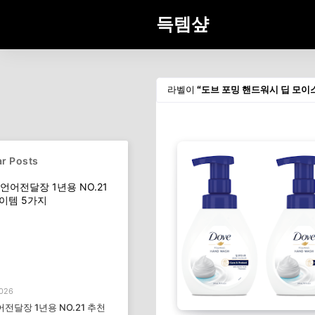
득템샾
라벨이
도브 포밍 핸드워시 딥 모이
r Posts
2026
전달장 1년용 NO.21 추천