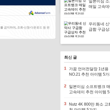
일본이심 
매일 고속데
아이템 5가
우리동네 신
를 금지하며, 조회·신청·다운로드 등 편
급함 구급상
아이템 5가
최신 글
1
가꿈 언어전달장 1년용
NO.21 추천 아이템 5
2
일본이심 소프트뱅크 
고속데이 추천 아이템 
3
Nutz 4K 800만 화소 고
천 아이템 5가지