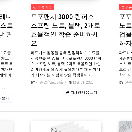
관리 용이성
문구류
플래너
포포팬시 3000 캠퍼스
포포
리스트
스프링 노트, 블랙, 2개로
노트 
상 관
효율적인 학습 준비하세
업을
요
하자
수수료를
파트너스 활동을 통해 일정액의 수수료를
파트너
 체크
제공받을 수 있습니다. 포포팬시 3000 캠퍼
제공받을
노트로 효
스 스프링 노트, 블랙, 2개로 효율적인 학습
스 노트 
요한가 연
준비하세요 요즘 왜 필요한가 현재 신학기
으로 관
새해 계
가 시작되는 시점에 많은 학생들이 새 …
학기 시
신승엽(Alex Shin)
12월 31, 2025
신승엽
025
자세한 내용 보기
 보기