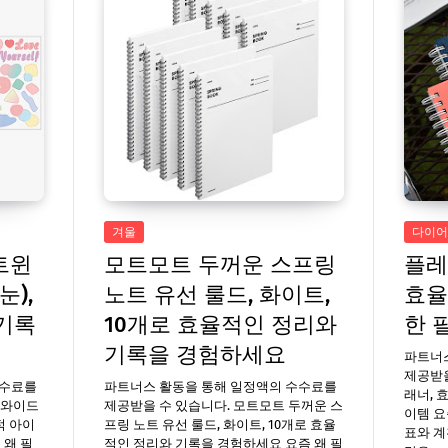
겨울
다이어
 트윈
모트모트 두꺼운 스프링
플레
눈),
노트 유선 룰드, 화이트,
효율
기록
10개로 효율적인 정리와
한 
기록을 경험하세요
파트너
제공받을
수수료를
파트너스 활동을 통해 일정액의 수수료를
래너, 
5 와이드
제공받을 수 있습니다. 모트모트 두꺼운 스
이템 요
적 아이
프링 노트 유선 룰드, 화이트, 10개로 효율
표와 계
 왜 필
적인 정리와 기록을 경험하세요 요즘 왜 필