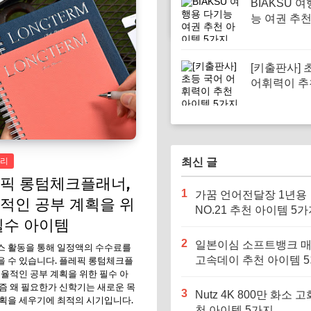
BIAKSU 
능 여권 추
5가지
[키출판사] 
어휘력이 추
템 5가지
리
최신 글
픽 롱텀체크플래너,
1
가꿈 언어전달장 1년용
적인 공부 계획을 위
NO.21 추천 아이템 5
필수 아이템
2
일본이심 소프트뱅크 
스 활동을 통해 일정액의 수수료를
고속데이 추천 아이템 
 수 있습니다. 플레픽 롱텀체크플
효율적인 공부 계획을 위한 필수 아
즘 왜 필요한가 신학기는 새로운 목
3
Nutz 4K 800만 화소 고
획을 세우기에 최적의 시기입니다.
천 아이템 5가지