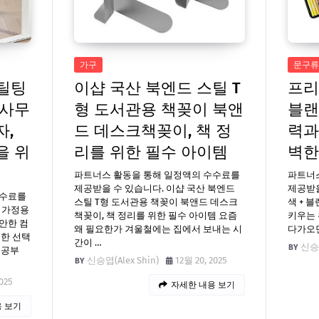
가구
문구류
 틸팅
이샵 국산 북엔드 스틸 T
프리
 사무
형 도서관용 책꽂이 북앤
블랜
자,
드 데스크책꽂이, 책 정
력과
을 위
리를 위한 필수 아이템
벽한
파트너스 활동을 통해 일정액의 수수료를
파트너
제공받을 수 있습니다. 이샵 국산 북엔드
제공받을
수수료를
스틸 T형 도서관용 책꽂이 북앤드 데스크
색 + 
급 가정용
책꽂이, 책 정리를 위한 필수 아이템 요즘
키우는 
안한 컴
왜 필요한가 겨울철에는 집에서 보내는 시
다가오면
위한 선택
간이 …
신승엽
 공부
신승엽(Alex Shin)
12월 20, 2025
025
자세한 내용 보기
 보기