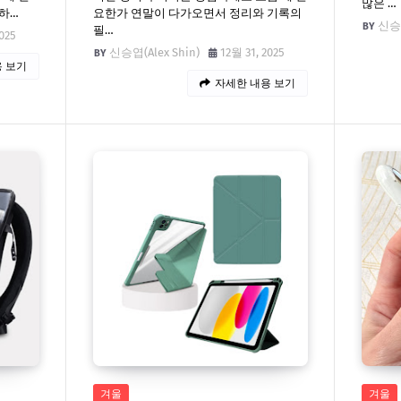
많은 …
하…
요한가 연말이 다가오면서 정리와 기록의
신승엽
필…
025
신승엽(Alex Shin)
12월 31, 2025
 보기
자세한 내용 보기
겨울
겨울