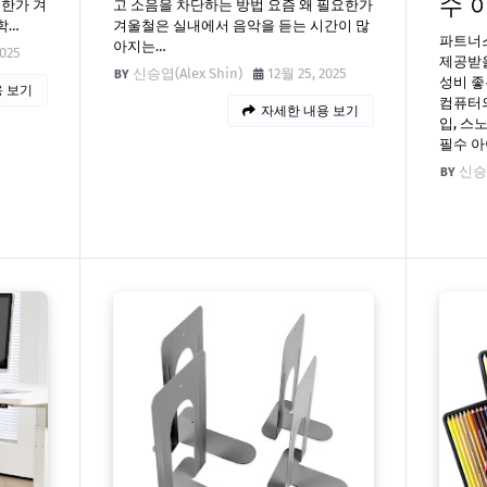
수 
요한가 겨
고 소음을 차단하는 방법 요즘 왜 필요한가
학…
겨울철은 실내에서 음악을 듣는 시간이 많
파트너
아지는…
2025
제공받을
신승엽(Alex Shin)
12월 25, 2025
성비 좋
 보기
컴퓨터
자세한 내용 보기
입, 스
필수 아
신승엽