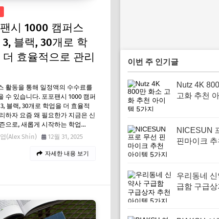
팬시 1000 캠퍼스
3, 블랙, 30개로 학
 더 효율적으로 관리
이번 주 인기글
Nutz 4K 8
스 활동을 통해 일정액의 수수료를
고화 추천 아
 수 있습니다. 포포팬시 1000 캠퍼
3, 블랙, 30개로 학업을 더 효율적
지
리하자 요즘 왜 필요한가 지금은 신
즌으로, 새롭게 시작하는 학업…
NICESUN
(Alex Shin)
12월 31, 2025
핀마이크 추
템 5가지
자세한 내용 보기
우리동네 신
급함 구급상
아이템 5가