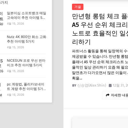
5가지
겨울
일본이심 소프트뱅크 매일
만년형 롱텀 체크 
고속데이 추천 아이템 5가
지
A5 우선 순위 체크
4월 15, 2026
노트로 효율적인 일
Nutz 4K 800만 화소 고화
리하기
추천 아이템 5가지
4월 15, 2026
파트너스 활동을 통해 일정액의 
제공받을 수 있습니다. 만년형 롱텀
NICESUN 프로 무선 핀마
플래너 A5 우선 순위 체크리스트 
이크 추천 아이템 5가지
율적인 일상 관리하기 요즘 왜 필
4월 15, 2026
말연초가 다가오면서 많은 이들이 
획을…
pc 계량컵, 폴리카보네이
신승엽(Alex Shin)
12월 31, 2
트 계량 추천 아이템 5가
지
4월 15, 2026
자세한 내용