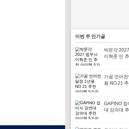
이번 주 인기글
박문각 202
이혁준 민 
템 5가지
가꿈 언어전
용 NO.21 
템 5가지
GAPINO 
대 강의대 
템 5가지