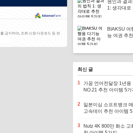
원인과 결과
1: 생각대로
이템 5가지
BIAKSU 
를 금지하며, 조회·신청·다운로드 등 편
능 여권 추
5가지
최신 글
1
가꿈 언어전달장 1년용
NO.21 추천 아이템 5
2
일본이심 소프트뱅크 
고속데이 추천 아이템 
3
Nutz 4K 800만 화소 고
천 아이템 5가지