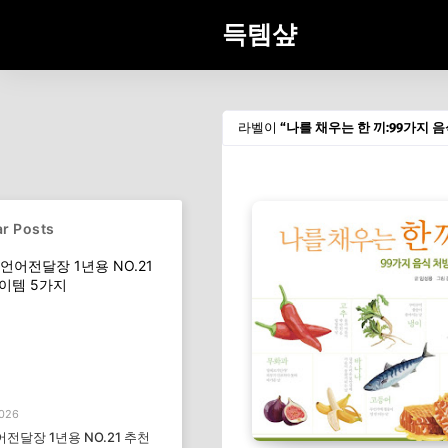
득템샾
라벨이
나를 채우는 한 끼:99가지 
r Posts
2026
전달장 1년용 NO.21 추천