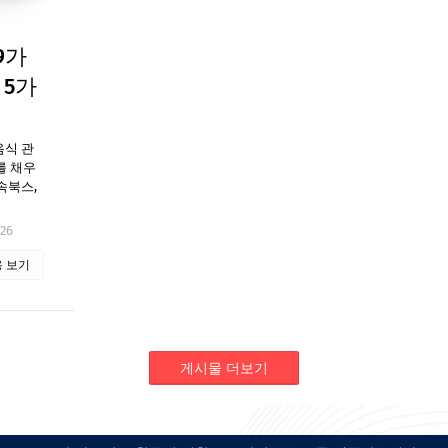
9가
 5가
음식 관
를 채우
속북스,
026
 보기
게시물 더보기