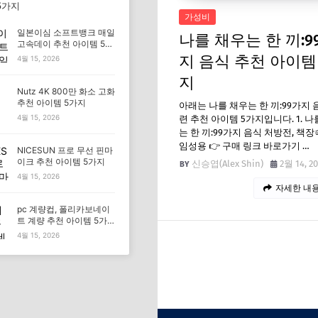
5가지
가성비
일본이심 소프트뱅크 매일
나를 채우는 한 끼:9
고속데이 추천 아이템 5가
지
지 음식 추천 아이템
4월 15, 2026
지
Nutz 4K 800만 화소 고화
추천 아이템 5가지
아래는 나를 채우는 한 끼:99가지 
4월 15, 2026
련 추천 아이템 5가지입니다. 1. 나
는 한 끼:99가지 음식 처방전, 책장
임성용 👉 구매 링크 바로가기 …
NICESUN 프로 무선 핀마
이크 추천 아이템 5가지
신승엽(Alex Shin)
2월 14, 2
4월 15, 2026
자세한 내용
pc 계량컵, 폴리카보네이
트 계량 추천 아이템 5가
지
4월 15, 2026