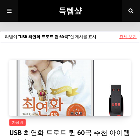
득템샾
라벨이
USB 최연화 트로트 퀸 60곡
인 게시물 표시
전체 보기
가성비
USB 최연화 트로트 퀸 60곡 추천 아이템