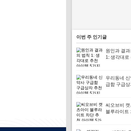
이번 주 인기글
원인과 결과
1: 생각대로
이템 5가지
우리동네 신
급함 구급상
아이템 5가
씨오브비 
블루라이트 
천 아이템 