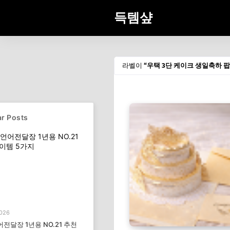
득템샾
라벨이
우택 3단 케이크 생일축하 
r Posts
2026
전달장 1년용 NO.21 추천