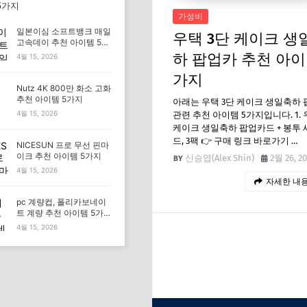
5가지
가성비
일본이심 소프트뱅크 매일
우택 3단 케이크 생
고속데이 추천 아이템 5가
지
하 팝업카 추천 아이
4월 15, 2026
가지
Nutz 4K 800만 화소 고화
추천 아이템 5가지
아래는 우택 3단 케이크 생일축하
4월 15, 2026
관련 추천 아이템 5가지입니다. 1. 
케이크 생일축하 팝업카드 + 봉투 세
드, 3팩 👉 구매 링크 바로가기 …
NICESUN 프로 무선 핀마
이크 추천 아이템 5가지
신승엽(Alex Shin)
2월 26, 2
4월 15, 2026
자세한 내용
pc 계량컵, 폴리카보네이
트 계량 추천 아이템 5가
지
4월 15, 2026