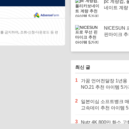
pc 계량컵,
네이트 계량
이템 5가지
NICESUN
를 금지하며, 조회·신청·다운로드 등 편
핀마이크 추
템 5가지
최신 글
1
가꿈 언어전달장 1년용
NO.21 추천 아이템 5
2
일본이심 소프트뱅크 
고속데이 추천 아이템 
3
Nutz 4K 800만 화소 고
천 아이템 5가지