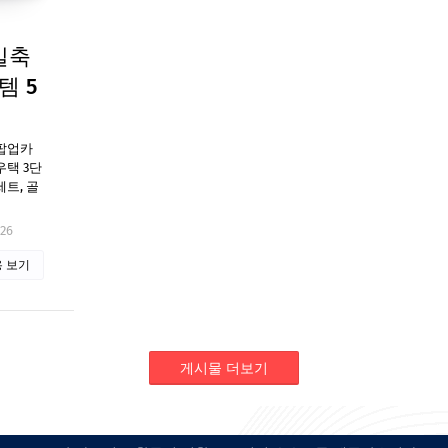
일축
템 5
 팝업카
우택 3단
트, 골
026
 보기
게시물 더보기