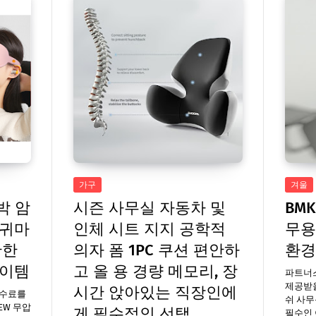
가구
겨울
박 암
시즌 사무실 자동차 및
BM
 귀마
인체 시트 지지 공학적
무용
안한
의자 폼 1PC 쿠션 편안하
환경
아이템
고 올 용 경량 메모리, 장
파트너
제공받을
시간 앉아있는 직장인에
수수료를
쉬 사무
EW 무압
게 필수적인 선택
필수인 