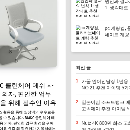
원인과 결과
1: 생각대로
이템 5가지
pc 계량컵,
네이트 계량
이템 5가지
최신 글
1
가꿈 언어전달장 1년용
KC 클린체어 메쉬 사
NO.21 추천 아이템 5
 의자, 편안한 업무
을 위해 필수인 이유
2
일본이심 소프트뱅크 
고속데이 추천 아이템 
스 활동을 통해 일정액의 수수료를
 수 있습니다. BMKC 클린체어 메
3
Nutz 4K 800만 화소 고
용 의자, 편안한 업무 환경을 위해
이유 요즘 왜 필요한가 겨울철에는
천 아이템 5가지