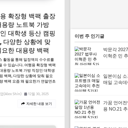
용 확장형 백팩 출장
대용량 노트북 가방
인 대학생 등산 캠핑
이번 주 인기글
, 다양한 상황에 맞
필요한 대용량 백팩
박문각 202
이혁준 민 
스 활동을 통해 일정액의 수수료를
템 5가지
 수 있습니다. 여행용 확장형 백팩
대용량 노트북 가방 직장인 대학생
핑 백팩, 다양한 상황에 맞춰 필요
일본이심 
량 백팩 요즘 왜 필요한가 연말연초
매일 고속데
아이템 5가
(Alex Shin)
12월 30, 2025
가꿈 언어전
자세한 내용 보기
용 NO.21 
템 5가지