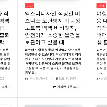
가방
가방
 직
엑스디디자인 직장인 비
여행
 백팩
즈니스 도난방지 기능성
용 
슬림
노트북 백팩 바비엣지,
직장
 출퇴
안전하게 소중한 물건을
백팩
선택
보관하고 싶을 때
춰 
수수료를
파트너스 활동을 통해 일정액의 수수료를
파트너
트 초경
제공받을 수 있습니다. 엑스디디자인 직장
제공받을
벼운 남편
인 비즈니스 도난방지 기능성 노트북 백팩
출장용 
퇴근을 위
바비엣지, 안전하게 소중한 물건을 보관하
등산 캠
 겨울철은
고 싶을 때 요즘 왜 필요한가 겨울철에는
한 대용
외부 활…
는…
025
신승엽(Alex Shin)
12월 31, 2025
신승엽
 보기
자세한 내용 보기