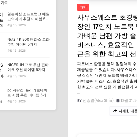
5가지
가방
일본이심 소프트뱅크 매일
사우스웨스트 초경량
고속데이 추천 아이템 5가
지
장인 17인치 노트북
4월 15, 2026
가벼운 남편 가방 
Nutz 4K 800만 화소 고화
비즈니스, 효율적인
추천 아이템 5가지
4월 15, 2026
근을 위한 최고의 
파트너스 활동을 통해 일정액의 
NICESUN 프로 무선 핀마
제공받을 수 있습니다. 사우스웨스
이크 추천 아이템 5가지
량 직장인 17인치 노트북 백팩 가
4월 15, 2026
가방 슬림 비즈니스, 효율적인 출
한 최고의 선택 요즘 왜 필요한가
pc 계량컵, 폴리카보네이
…
트 계량 추천 아이템 5가
지
신승엽(Alex Shin)
12월 31, 2
4월 15, 2026
자세한 내용